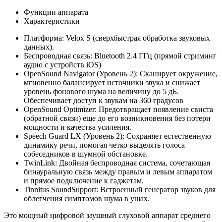
Функции аппарата
Характеристики
Платформа: Velox S (сверхбыстрая обработка звуковых
данных).
Беспроводная связь: Bluetooth 2.4 ГГц (прямой стриминг
аудио с устройств iOS)
OpenSound Navigator (Уровень 2): Сканирует окружение,
мгновенно балансирует источники звука и снижает
уровень фонового шума на величину до 5 дБ.
Обеспечивает доступ к звукам на 360 градусов
OpenSound Optimizer: Предотвращает появление свиста
(обратной связи) еще до его возникновения без потери
мощности и качества усиления.
Speech Guard LX (Уровень 2): Сохраняет естественную
динамику речи, помогая четко выделять голоса
собеседников в шумной обстановке.
TwinLink: Двойная беспроводная система, сочетающая
бинауральную связь между правым и левым аппаратом
и прямое подключение к гаджетам.
Tinnitus SoundSupport: Встроенный генератор звуков для
облегчения симптомов шума в ушах.
Это мощный цифровой заушный слуховой аппарат среднего