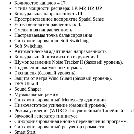
Количество каналов – 17.
4 типа мощности ресивера: LP, MP, HP, UP.
Бинауральная направленность III.
Пространственное восприятие Spatial Sense
Естественная направленность II.
Смешанная направленность
Настраиваемая точка балансирования
Синхронизированное Soft Switching
Soft Switching.
Автоматическая адаптивная направленность.
Бинауральный оптимизатор окружения II.
Шумоподавление Noise Tracker II (базовый уровень).
Подавление импульсных шумов.
Экспансия (базовый уровень).
Защита от ветра Wind Guard (базовый уровень).
DFS Ultra II
Sound Shaper
Музыкальный режим
Синхронизированный Менеджер адаптации
Низкочастотное усиление (базовый уровень).
Режим усиления (WDRC/ Полулинейный/Линейный — UP)
Звуковой генератор тиннитуса.
Синхронизированная кнопка переключения программ.
Синхронизированный регулятор громкости.
Smart Start.