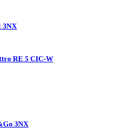
t 3NX
ttro RE 5 CIC-W
e&Go 3NX