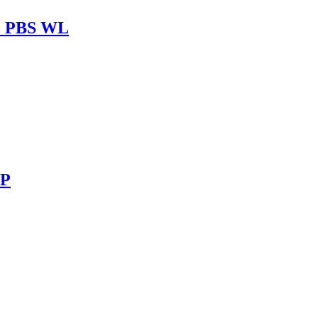
 + PBS WL
3P