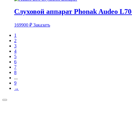
Слуховой аппарат Phonak Audeo L7
169900
₽
Заказать
1
2
3
4
5
6
7
8
...
9
→