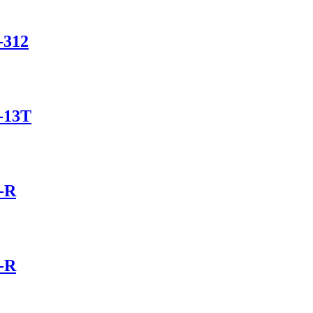
-312
-13T
-R
-R