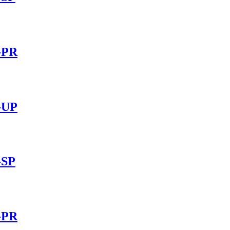
-PR
-UP
-SP
-PR