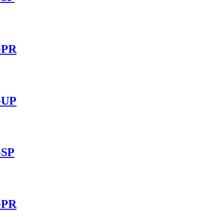
-PR
-UP
-SP
-PR