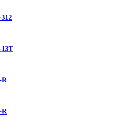
-312
-13T
-R
-R