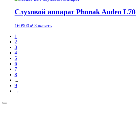
Слуховой аппарат Phonak Audeo L7
169900
₽
Заказать
1
2
3
4
5
6
7
8
...
9
→