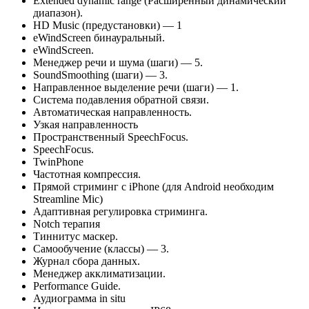
Extended dynamic range (Расширенный динамический
диапазон).
HD Music (предустановки) — 1
eWindScreen бинауральный.
eWindScreen.
Менеджер речи и шума (шаги) — 5.
SoundSmoothing (шаги) — 3.
Направленное выделение речи (шаги) — 1.
Система подавления обратной связи.
Автоматическая направленность.
Узкая направленность
Пространственный SpeechFocus.
SpeechFocus.
TwinPhone
Частотная компрессия.
Прямой стриминг с iPhone (для Android необходим
Streamline Mic)
Адаптивная регулировка стриминга.
Notch терапия
Тиннитус маскер.
Самообучение (классы) — 3.
Журнал сбора данных.
Менеджер акклиматизации.
Performance Guide.
Аудиограмма in situ