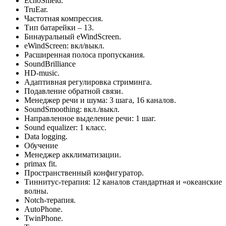
EchoShield.
TruEar.
Частотная компрессия.
Тип батарейки – 13.
Бинауральный eWindScreen.
eWindScreen: вкл/выкл.
Расширенная полоса пропускания.
SoundBrilliance
HD-music.
Адаптивная регулировка стриминга.
Подавление обратной связи.
Менеджер речи и шума: 3 шага, 16 каналов.
SoundSmoothing: вкл./выкл.
Направленное выделение речи: 1 шаг.
Sound equalizer: 1 класс.
Data logging.
Обучение
Менеджер акклиматизации.
primax fit.
Пространственный конфигуратор.
Тиннитус-терапия: 12 каналов стандартная и «океанские
волны.
Notch-терапия.
AutoPhone.
TwinPhone.