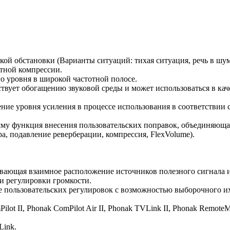
кой обстановки (Варианты ситуаций: тихая ситуация, речь в шум
тной компрессии.
о уровня в широкой частотной полосе.
твует обогащению звуковой среды и может использоваться в ка
ышение уровня усиления в процессе использования в соответств
амму функция внесения пользовательских поправок, объединяющ
а, подавление реверберации, компрессия, FlexVolume).
тывающая взаимное расположение источников полезного сигнала 
и регулировки громкости.
е пользовательских регулировок с возможностью выборочного и
ot II, Phonak ComPilot Air II, Phonak TVLink II, Phonak RemoteMi
Link.