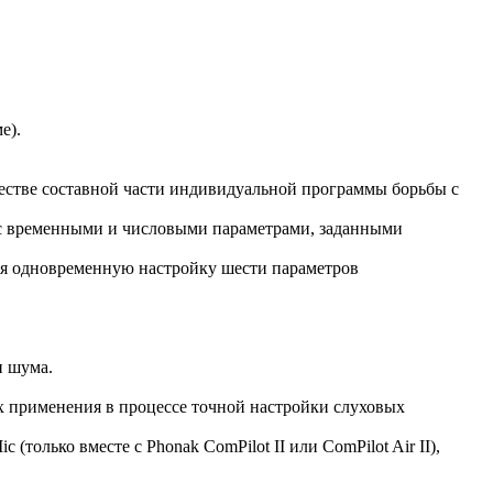
е).
честве составной части индивидуальной программы борьбы с
ии с временными и числовыми параметрами, заданными
ая одновременную настройку шести параметров
и шума.
х применения в процессе точной настройки слуховых
c (только вместе с Phonak ComPilot II или ComPilot Air II),