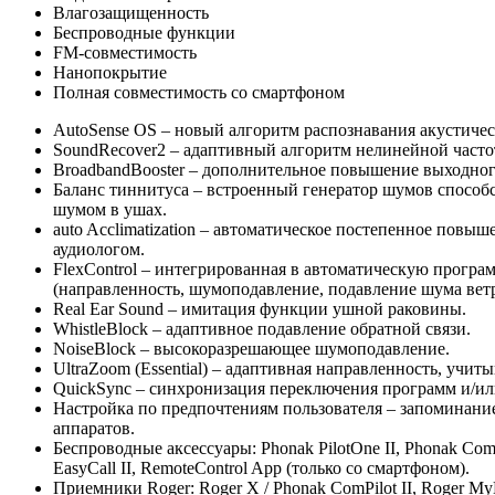
Влагозащищенность
Беспроводные функции
FM-совместимость
Нанопокрытие
Полная совместимость со смартфоном
AutoSense OS – новый алгоритм распознавания акустичес
SoundRecover2 – адаптивный алгоритм нелинейной часто
BroadbandBooster – дополнительное повышение выходног
Баланс тиннитуса – встроенный генератор шумов способс
шумом в ушах.
auto Acclimatization – автоматическое постепенное пов
аудиологом.
FlexControl – интегрированная в автоматическую прогр
(направленность, шумоподавление, подавление шума ветр
Real Ear Sound – имитация функции ушной раковины.
WhistleBlock – адаптивное подавление обратной связи.
NoiseBlock – высокоразрешающее шумоподавление.
UltraZoom (Essential) – адаптивная направленность, учи
QuickSync – синхронизация переключения программ и/ил
Настройка по предпочтениям пользователя – запоминани
аппаратов.
Беспроводные аксессуары: Phonak PilotOne II, Phonak ComPil
EasyCall II, RemoteControl App (только со смартфоном).
Приемники Roger: Roger X / Phonak ComPilot II, Roger My