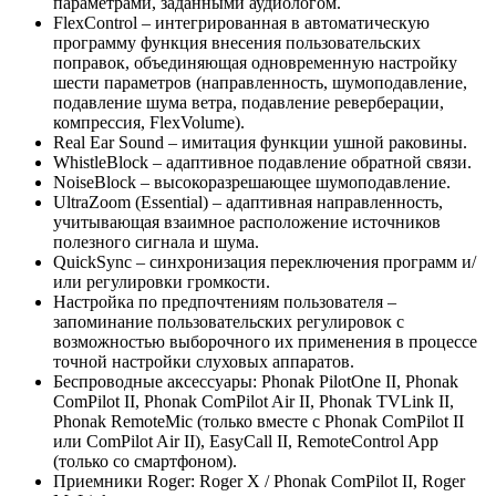
параметрами, заданными аудиологом.
FlexControl – интегрированная в автоматическую
программу функция внесения пользовательских
поправок, объединяющая одновременную настройку
шести параметров (направленность, шумоподавление,
подавление шума ветра, подавление реверберации,
компрессия, FlexVolume).
Real Ear Sound – имитация функции ушной раковины.
WhistleBlock – адаптивное подавление обратной связи.
NoiseBlock – высокоразрешающее шумоподавление.
UltraZoom (Essential) – адаптивная направленность,
учитывающая взаимное расположение источников
полезного сигнала и шума.
QuickSync – синхронизация переключения программ и/
или регулировки громкости.
Настройка по предпочтениям пользователя –
запоминание пользовательских регулировок с
возможностью выборочного их применения в процессе
точной настройки слуховых аппаратов.
Беспроводные аксессуары: Phonak PilotOne II, Phonak
ComPilot II, Phonak ComPilot Air II, Phonak TVLink II,
Phonak RemoteMic (только вместе с Phonak ComPilot II
или ComPilot Air II), EasyCall II, RemoteControl App
(только со смартфоном).
Приемники Roger: Roger X / Phonak ComPilot II, Roger