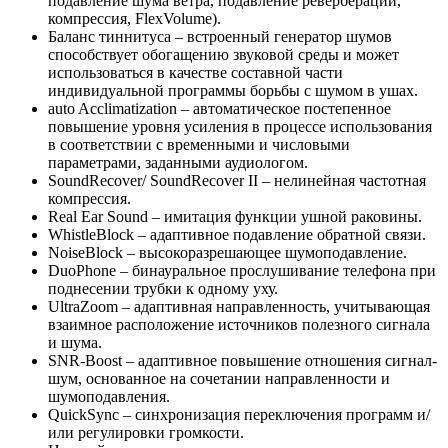
подавление шума ветра, подавление реверберации,
компрессия, FlexVolume).
Баланс тиннитуса
– встроенный генератор шумов
способствует обогащению звуковой среды и может
использоваться в качестве составной части
индивидуальной программы борьбы с шумом в ушах.
auto Acclimatization
– автоматическое постепенное
повышение уровня усиления в процессе использования
в соответствии с временными и числовыми
параметрами, заданными аудиологом.
SoundRecover/ SoundRecover II
– нелинейная частотная
компрессия.
Real Ear Sound
– имитация функции ушной раковины.
WhistleBlock
– адаптивное подавление обратной связи.
NoiseBlock
– высокоразрешающее шумоподавление.
DuoPhone
– бинауральное прослушивание телефона при
поднесении трубки к одному уху.
UltraZoom
– адаптивная направленность, учитывающая
взаимное расположение источников полезного сигнала
и шума.
SNR-Boost
– адаптивное повышение отношения сигнал-
шум, основанное на сочетании направленности и
шумоподавления.
QuickSync
– синхронизация переключения программ и/
или регулировки громкости.