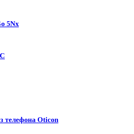
Go 5Nx
TC
з телефона Oticon