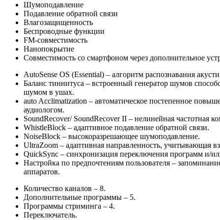
Шумоподавление
Подавление обратной связи
Влагозащищенность
Беспроводные функции
FM-совместимость
Нанопокрытие
Совместимость со смартфоном через дополнительное уст
AutoSense OS
(Essential) – алгоритм распознавания акуст
Баланс тиннитуса
– встроенный генератор шумов способс
шумом в ушах.
auto Acclimatization
– автоматическое постепенное повыше
аудиологом.
SoundRecover/ SoundRecover II
– нелинейная частотная ко
WhistleBlock
– адаптивное подавление обратной связи.
NoiseBlock
– высокоразрешающее шумоподавление.
UltraZoom
– адаптивная направленность, учитывающая вз
QuickSync
– синхронизация переключения программ и/ил
Настройка по предпочтениям пользователя
– запоминание
аппаратов.
Количество каналов – 8.
Дополнительные программы – 5.
Программы стриминга – 4.
Переключатель.