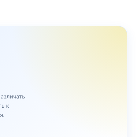
различать
ть к
я.