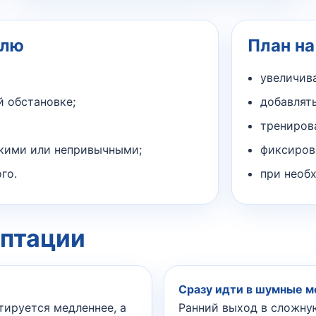
елю
План на
увеличив
й обстановке;
добавлять
тренирова
мкими или непривычными;
фиксиров
го.
при необ
аптации
Сразу идти в шумные м
птируется медленнее, а
Ранний выход в сложну