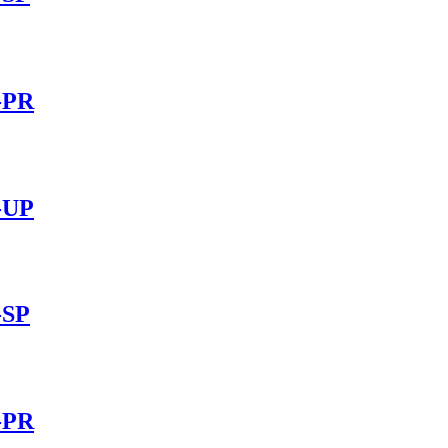
-PR
-UP
-SP
-PR