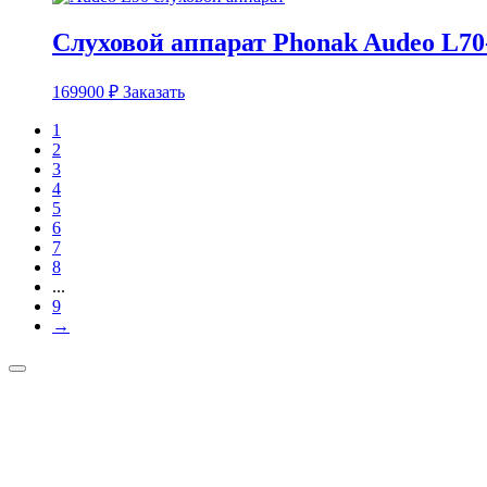
Слуховой аппарат Phonak Audeo L7
169900
₽
Заказать
1
2
3
4
5
6
7
8
...
9
→