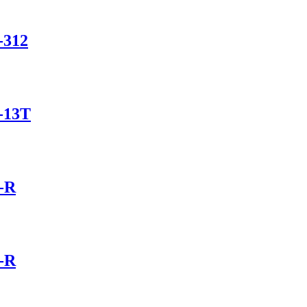
-312
-13T
-R
-R