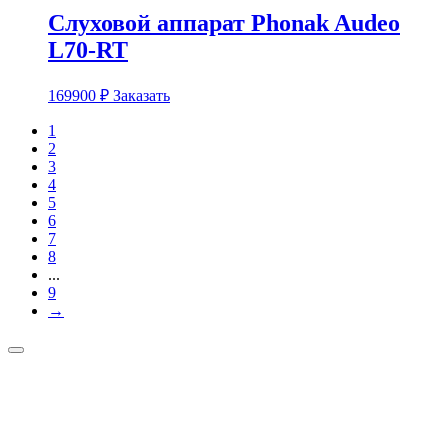
Слуховой аппарат Phonak Audeo
L70-RT
169900
₽
Заказать
1
2
3
4
5
6
7
8
...
9
→