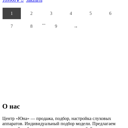
169900
₽
Заказать
1
2
3
4
5
6
...
7
8
9
→
О нас
Центр «Юна» — продажа, подбор, настройка слуховых
аппаратов. Индивидуальный подбор модели. Предлагаем