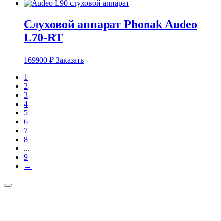
Слуховой аппарат Phonak Audeo
L70-RT
169900
₽
Заказать
1
2
3
4
5
6
7
8
...
9
→